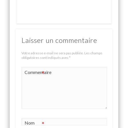
Laisser un commentaire
Votre adresse e-mail ne sera pas publiée.
Les champs
obligatoires sont indiqués avec
*
Commentaire
*
Nom
*