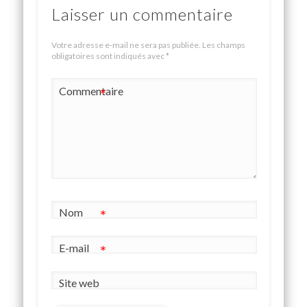
Laisser un commentaire
Votre adresse e-mail ne sera pas publiée.
Les champs
obligatoires sont indiqués avec
*
Commentaire
*
Nom
*
E-mail
*
Site web