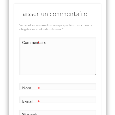
Laisser un commentaire
Votre adresse e-mail ne sera pas publiée.
Les champs
obligatoires sont indiqués avec
*
Commentaire
*
Nom
*
E-mail
*
Site web