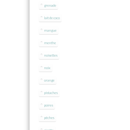
grenade
lait de coco
mangue
menthe
noisettes
noix
orange
pistaches
poires
pêches