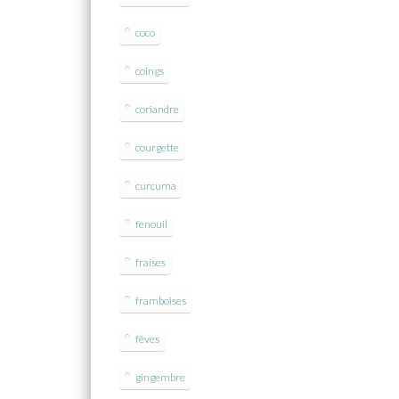
coco
coings
coriandre
courgette
curcuma
fenouil
fraises
framboises
fêves
gingembre