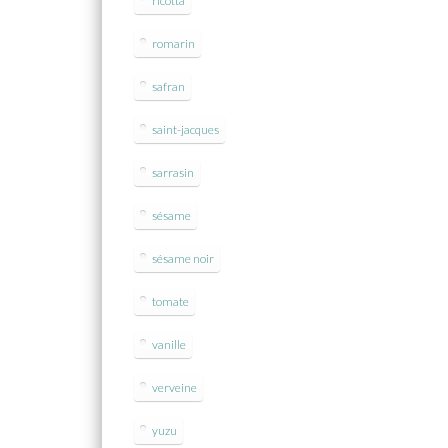
ricotta
romarin
safran
saint-jacques
sarrasin
sésame
sésame noir
tomate
vanille
verveine
yuzu