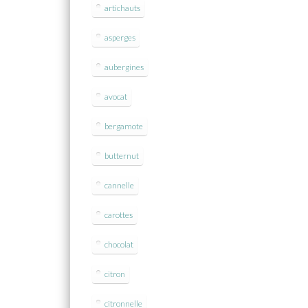
artichauts
asperges
aubergines
avocat
bergamote
butternut
cannelle
carottes
chocolat
citron
citronnelle