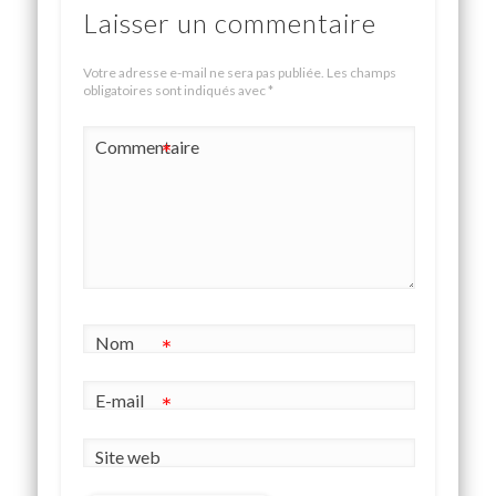
Laisser un commentaire
Votre adresse e-mail ne sera pas publiée.
Les champs
obligatoires sont indiqués avec
*
Commentaire
*
Nom
*
E-mail
*
Site web