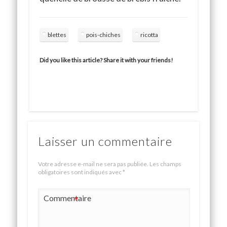
blettes
pois-chiches
ricotta
Did you like this article? Share it with your friends!
Laisser un commentaire
Votre adresse e-mail ne sera pas publiée.
Les champs
obligatoires sont indiqués avec
*
Commentaire
*