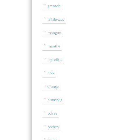
grenade
lait de coco
mangue
menthe
noisettes
noix
orange
pistaches
poires
pêches