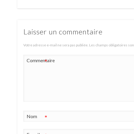
Laisser un commentaire
Votre adresse e-mail ne sera pas publiée.
Les champs obligatoires son
Commentaire
*
Nom
*