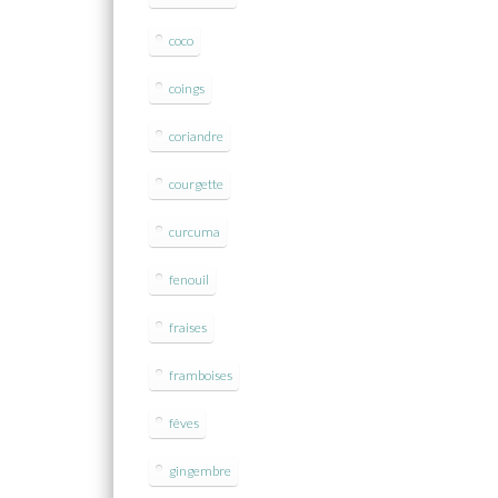
coco
coings
coriandre
courgette
curcuma
fenouil
fraises
framboises
fêves
gingembre