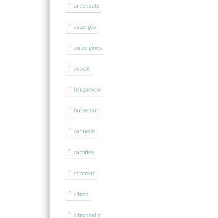
artichauts
asperges
aubergines
avocat
bergamote
butternut
cannelle
carottes
chocolat
citron
citronnelle