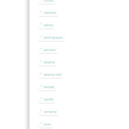
ricotta
romarin
safran
saint-jacques
sarrasin
sésame
sésame noir
tomate
vanille
verveine
yuzu