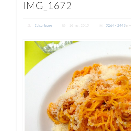
IMG_1672
Épicurieuse
16 mai, 2013
3264 × 2448
pix