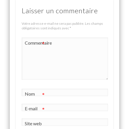
Laisser un commentaire
Votre adresse e-mail ne sera pas publiée.
Les champs
obligatoires sont indiqués avec
*
Commentaire
*
Nom
*
E-mail
*
Site web