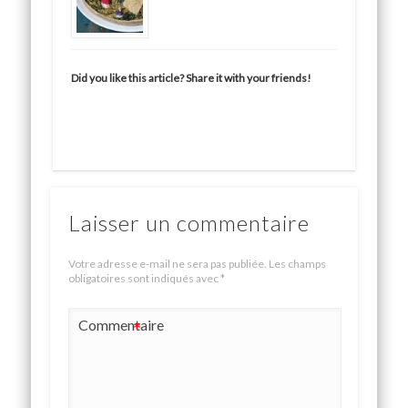
Did you like this article? Share it with your friends!
Laisser un commentaire
Votre adresse e-mail ne sera pas publiée.
Les champs
obligatoires sont indiqués avec
*
Commentaire
*