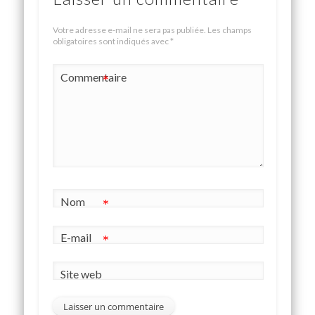
Votre adresse e-mail ne sera pas publiée.
Les champs
obligatoires sont indiqués avec
*
Commentaire
*
Nom
*
E-mail
*
Site web