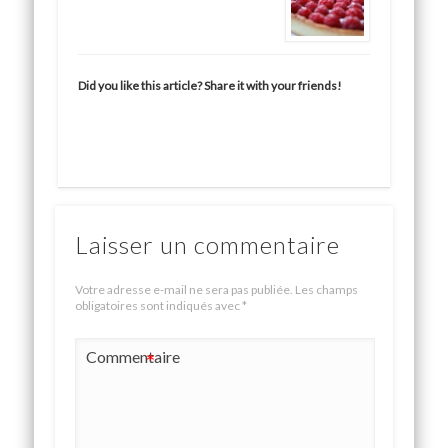
Did you like this article? Share it with your friends!
Laisser un commentaire
Votre adresse e-mail ne sera pas publiée.
Les champs
obligatoires sont indiqués avec
*
Commentaire
*