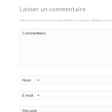
Laisser un commentaire
Votre adresse e-mail ne sera pas publiée.
Les champs obligatoires son
Commentaire
*
Nom
*
E-mail
*
Site web