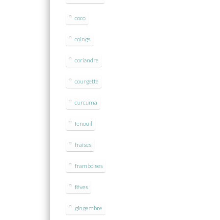
coco
coings
coriandre
courgette
curcuma
fenouil
fraises
framboises
fêves
gingembre