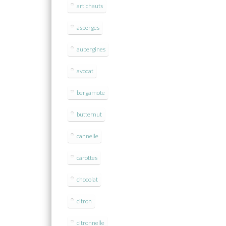
artichauts
asperges
aubergines
avocat
bergamote
butternut
cannelle
carottes
chocolat
citron
citronnelle