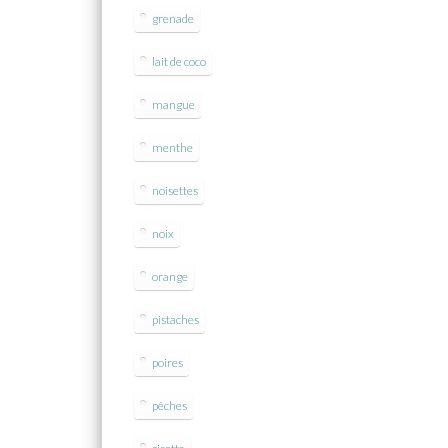
grenade
lait de coco
mangue
menthe
noisettes
noix
orange
pistaches
poires
pêches