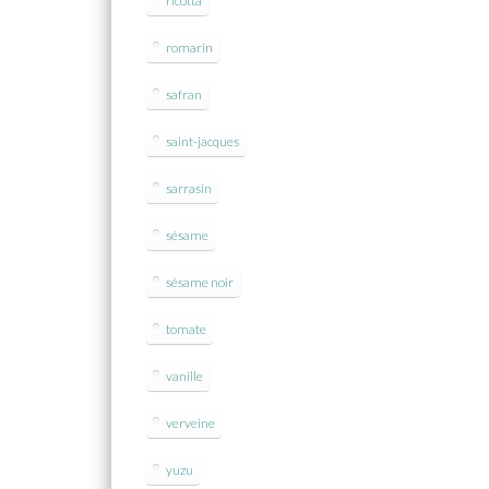
ricotta
romarin
safran
saint-jacques
sarrasin
sésame
sésame noir
tomate
vanille
verveine
yuzu