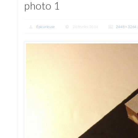
photo 1
Épicurieuse
26 février, 2014
2448 × 3264
p