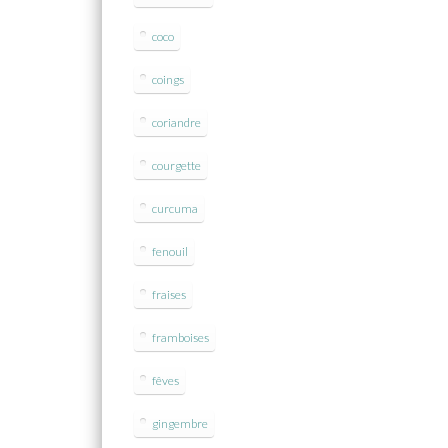
coco
coings
coriandre
courgette
curcuma
fenouil
fraises
framboises
fêves
gingembre