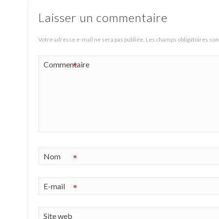
Laisser un commentaire
Votre adresse e-mail ne sera pas publiée.
Les champs obligatoires son
Commentaire
*
Nom
*
E-mail
*
Site web