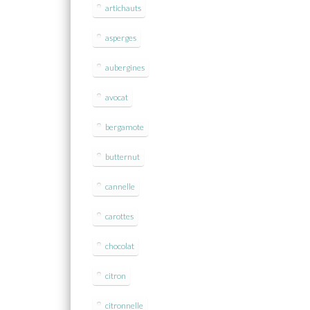
artichauts
asperges
aubergines
avocat
bergamote
butternut
cannelle
carottes
chocolat
citron
citronnelle