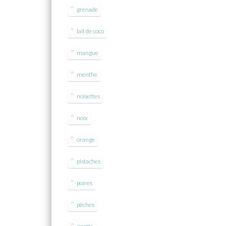
grenade
lait de coco
mangue
menthe
noisettes
noix
orange
pistaches
poires
pêches