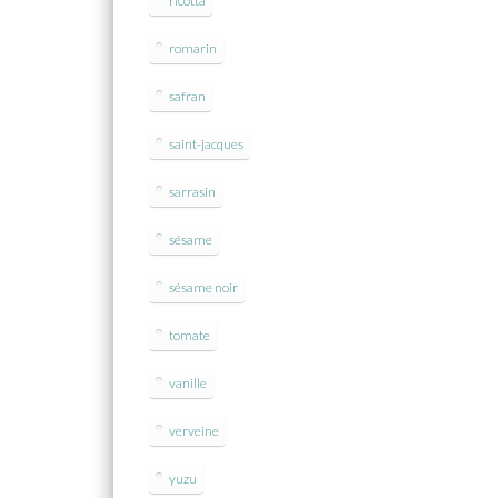
ricotta
romarin
safran
saint-jacques
sarrasin
sésame
sésame noir
tomate
vanille
verveine
yuzu