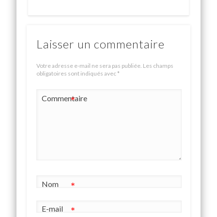
Laisser un commentaire
Votre adresse e-mail ne sera pas publiée.
Les champs
obligatoires sont indiqués avec
*
Commentaire
*
Nom
*
E-mail
*