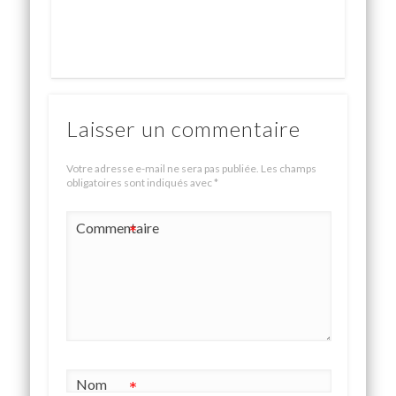
Laisser un commentaire
Votre adresse e-mail ne sera pas publiée.
Les champs
obligatoires sont indiqués avec
*
Commentaire
*
Nom
*