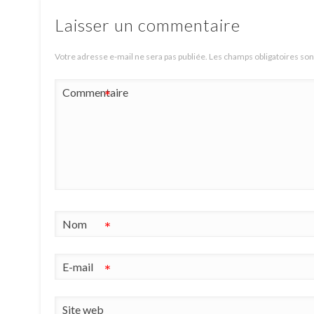
Laisser un commentaire
Votre adresse e-mail ne sera pas publiée.
Les champs obligatoires son
Commentaire
*
Nom
*
E-mail
*
Site web