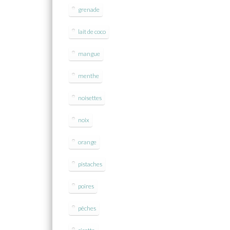
grenade
lait de coco
mangue
menthe
noisettes
noix
orange
pistaches
poires
pêches