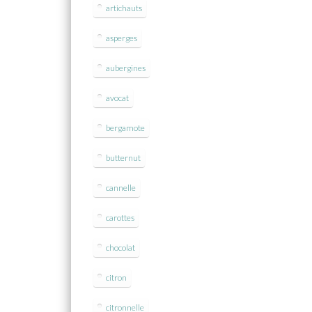
artichauts
asperges
aubergines
avocat
bergamote
butternut
cannelle
carottes
chocolat
citron
citronnelle