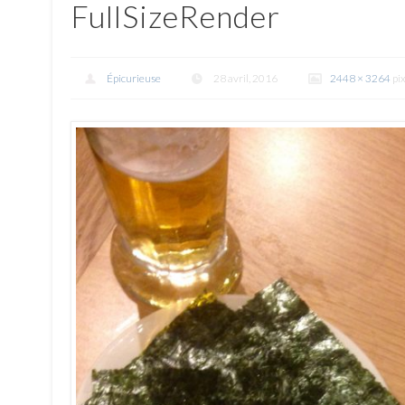
FullSizeRender
Épicurieuse
28 avril, 2016
2448 × 3264
pix