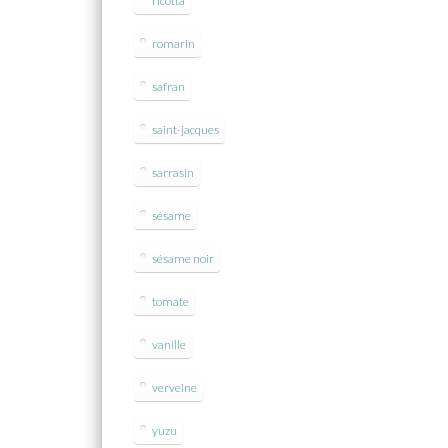
ricotta
romarin
safran
saint-jacques
sarrasin
sésame
sésame noir
tomate
vanille
verveine
yuzu