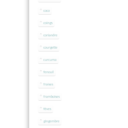
coco
coings
coriandre
courgette
curcuma
fenouil
fraises
framboises
fêves
gingembre