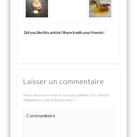
Did you like this article? Share it with your friends!
Laisser un commentaire
Votre adresse e-mail ne sera pas publiée.
Les champs
obligatoires sont indiqués avec
*
Commentaire
*