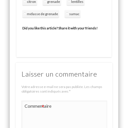
citron
grenade
lentilles
mélasse de grenade
sumac
Did you like this article? Share it with your friends!
Laisser un commentaire
Votre adresse e-mail ne sera pas publiée.
Les champs
obligatoires sont indiqués avec
*
Commentaire
*