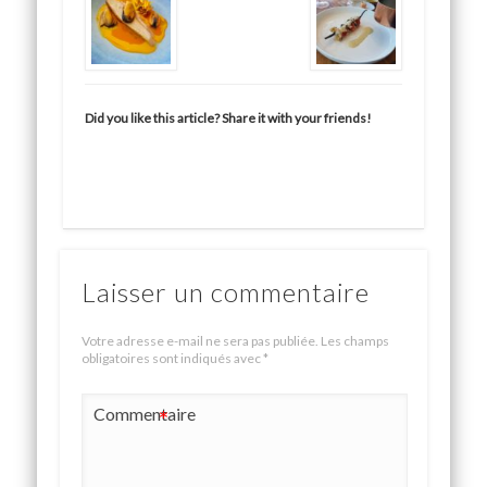
Did you like this article? Share it with your friends!
Laisser un commentaire
Votre adresse e-mail ne sera pas publiée.
Les champs
obligatoires sont indiqués avec
*
Commentaire
*