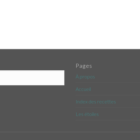
Pages
À propos
Accueil
Index des recettes
Les étoiles