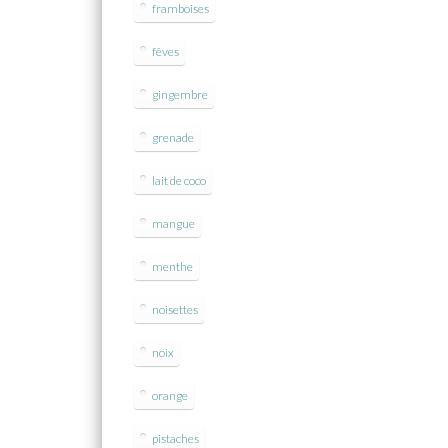
framboises
fêves
gingembre
grenade
lait de coco
mangue
menthe
noisettes
noix
orange
pistaches