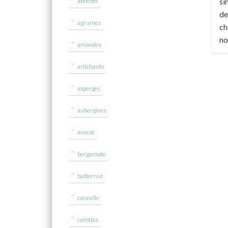
si
abricots
de
agrumes
ch
no
amandes
artichauts
asperges
aubergines
avocat
bergamote
butternut
cannelle
carottes