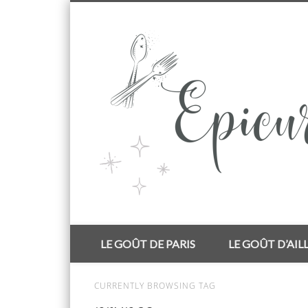
Facebook
Flickr
Questions de goût…
LE GOÛT DE PARIS
LE GOÛT D’AIL
CURRENTLY BROWSING TAG