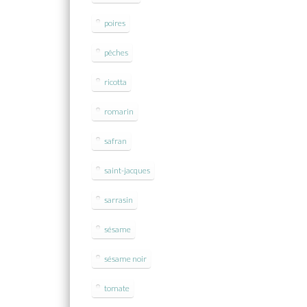
poires
pêches
ricotta
romarin
safran
saint-jacques
sarrasin
sésame
sésame noir
tomate