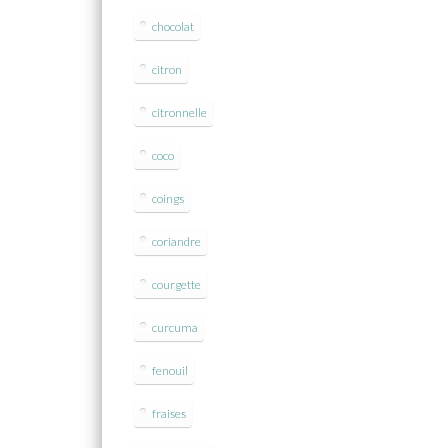
chocolat
citron
citronnelle
coco
coings
coriandre
courgette
curcuma
fenouil
fraises