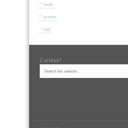
vanille
verveine
yuzu
Curieux?