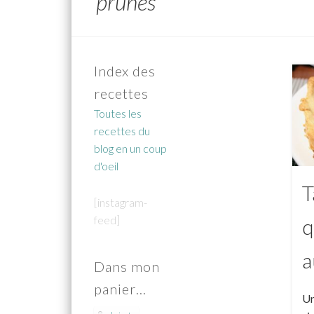
prunes
Index des
recettes
Toutes les
recettes du
blog en un coup
d'oeil
T
[instagram-
feed]
q
a
Dans mon
panier…
Un