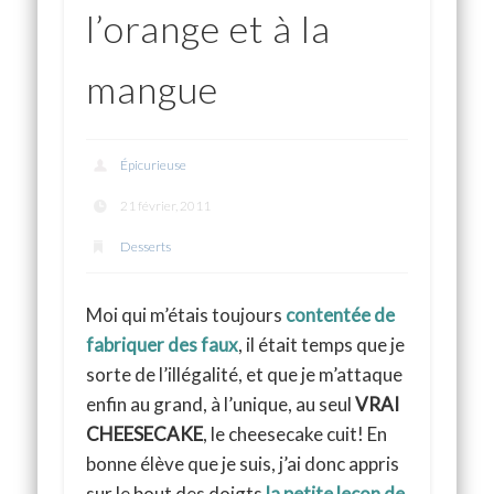
l’orange et à la
mangue
Épicurieuse
21 février, 2011
Desserts
Moi qui m’étais toujours
contentée de
fabriquer des faux
, il était temps que je
sorte de l’illégalité, et que je m’attaque
enfin au grand, à l’unique, au seul
VRAI
CHEESECAKE
, le cheesecake cuit! En
bonne élève que je suis, j’ai donc appris
sur le bout des doigts
la petite leçon de