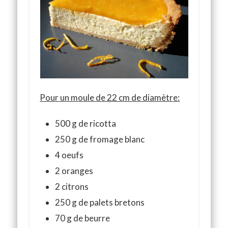
Pour un moule de 22 cm de diamètre:
500 g de ricotta
250 g de fromage blanc
4 oeufs
2 oranges
2 citrons
250 g de palets bretons
70 g de beurre