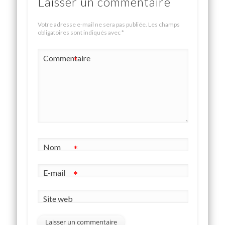
Laisser un commentaire
Votre adresse e-mail ne sera pas publiée.
Les champs
obligatoires sont indiqués avec
*
Commentaire
*
Nom
*
E-mail
*
Site web