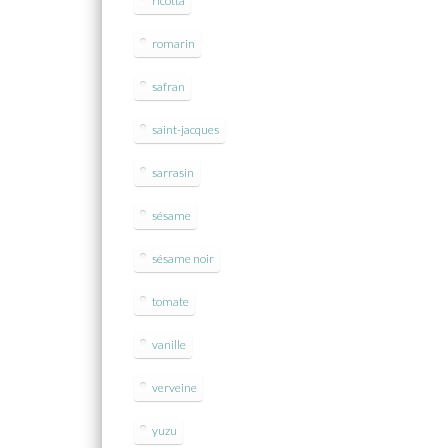
ricotta
romarin
safran
saint-jacques
sarrasin
sésame
sésame noir
tomate
vanille
verveine
yuzu