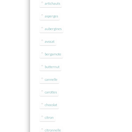
artichauts
asperges
aubergines
avocat
bergamote
butternut
cannelle
carottes
chocolat
citron
citronnelle