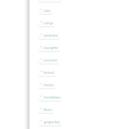
coco
coings
coriandre
courgette
curcuma
fenouil
fraises
framboises
fêves
gingembre