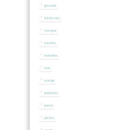
grenade
lait de coco
mangue
menthe
noisettes
noix
orange
pistaches
poires
pêches