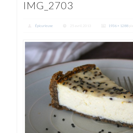
IMG_2703
Épicurieuse
25 avril, 2013
1936 × 1288
pix