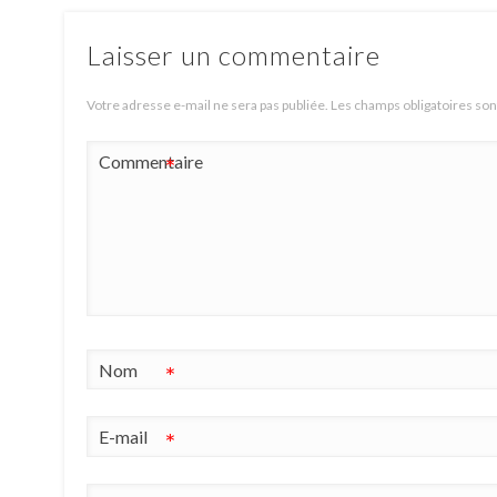
Laisser un commentaire
Votre adresse e-mail ne sera pas publiée.
Les champs obligatoires son
Commentaire
*
Nom
*
E-mail
*