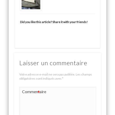
Did you like this article? Share it with your friends!
Laisser un commentaire
Votre adresse e-mail ne sera pas publiée.
Les champs
obligatoires sont indiqués avec
*
Commentaire
*