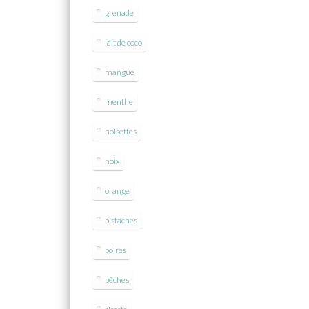
grenade
lait de coco
mangue
menthe
noisettes
noix
orange
pistaches
poires
pêches