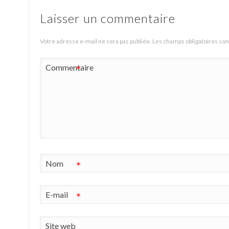
Laisser un commentaire
Votre adresse e-mail ne sera pas publiée.
Les champs obligatoires son
Commentaire
*
Nom
*
E-mail
*
Site web