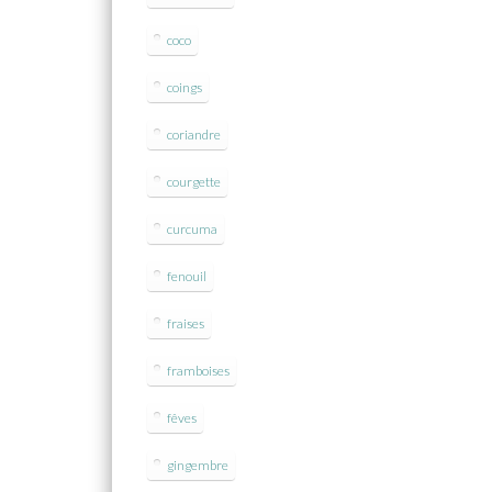
coco
coings
coriandre
courgette
curcuma
fenouil
fraises
framboises
fêves
gingembre