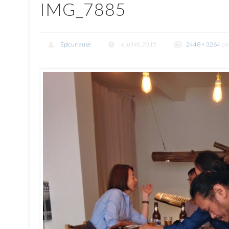
IMG_7885
Épicurieuse
6 juillet, 2015
2448 × 3264
pix