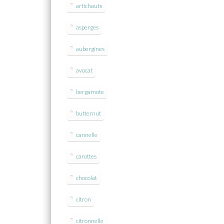
artichauts
asperges
aubergines
avocat
bergamote
butternut
cannelle
carottes
chocolat
citron
citronnelle