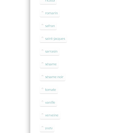
ricotta
romarin
safran
saint-jacques
sarrasin
sésame
sésame noir
tomate
vanille
verveine
yuzu