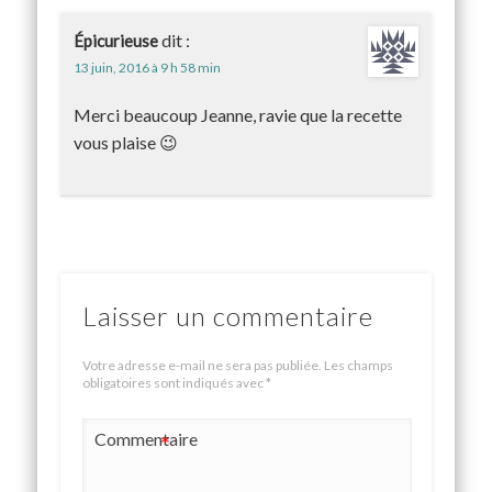
dit :
Épicurieuse
13 juin, 2016 à 9 h 58 min
Merci beaucoup Jeanne, ravie que la recette
vous plaise 😉
Laisser un commentaire
Votre adresse e-mail ne sera pas publiée.
Les champs
obligatoires sont indiqués avec
*
Commentaire
*