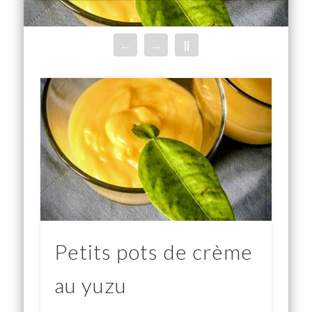
caramelisées à l’orange
cacahouète
aubergines
citronnelle
menthe
←
→
||
Petits pots de crème
au yuzu